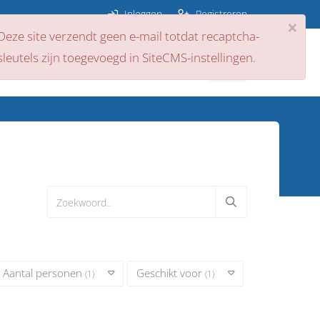
Inloggen
Registreren
×
Deze site verzendt geen e-mail totdat recaptcha-
sleutels zijn toegevoegd in SiteCMS-instellingen.
ps
Nieuws
Contact
Aantal personen
Geschikt voor
(1)
(1)